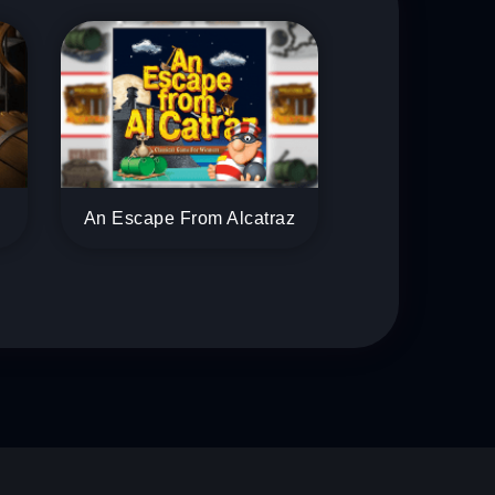
An Escape From Alcatraz