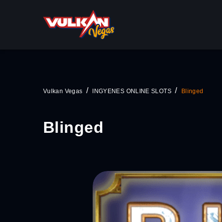
Vulkan Vegas
INGYENES ONLINE SLOTS
Blinged
Blinged